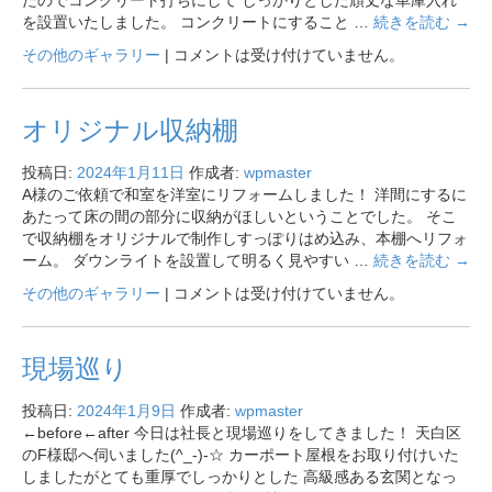
を設置いたしました。 コンクリートにすること …
続きを読む
→
その他のギャラリー
|
コメントは受け付けていません。
オリジナル収納棚
投稿日:
2024年1月11日
作成者:
wpmaster
A様のご依頼で和室を洋室にリフォームしました！ 洋間にするに
あたって床の間の部分に収納がほしいということでした。 そこ
で収納棚をオリジナルで制作しすっぽりはめ込み、本棚へリフォ
ーム。 ダウンライトを設置して明るく見やすい …
続きを読む
→
その他のギャラリー
|
コメントは受け付けていません。
現場巡り
投稿日:
2024年1月9日
作成者:
wpmaster
←before←after 今日は社長と現場巡りをしてきました！ 天白区
のF様邸へ伺いました(^_-)-☆ カーポート屋根をお取り付けいた
しましたがとても重厚でしっかりとした 高級感ある玄関となっ