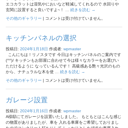
エコカラットは湿気やにおいなど軽減してくれるので 水回りや
玄関に設置すると良いですよ~！ …
続きを読む
→
その他のギャラリー
|
コメントは受け付けていません。
キッチンパネルの選択
投稿日:
2024年1月18日
作成者:
wpmaster
こんにちは！リノスタです 今日はキッチンパネルのご案内です
(^^)/ キッチンもお部屋に合わせて今は様々なカラーをお選びい
ただけるように なっているんです！ 高級感ある艶々光沢のもの
から、ナチュラルな木を使 …
続きを読む
→
その他のギャラリー
|
コメントは受け付けていません。
ガレージ設置
投稿日:
2024年1月16日
作成者:
wpmaster
A様邸にてガレージを設置いたしました。 もともとはこんな感じ
の物置がありましたが、車を 入れる車庫をご希望しておりまし
たのでコンクリート打ちにして しっかりとした頑丈な車庫入れ