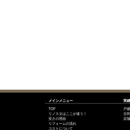
メインメニュー
実
TOP
戸
リノスタはここが違う！
古
安さの理由
店舗
リフォームの流れ
コストについて