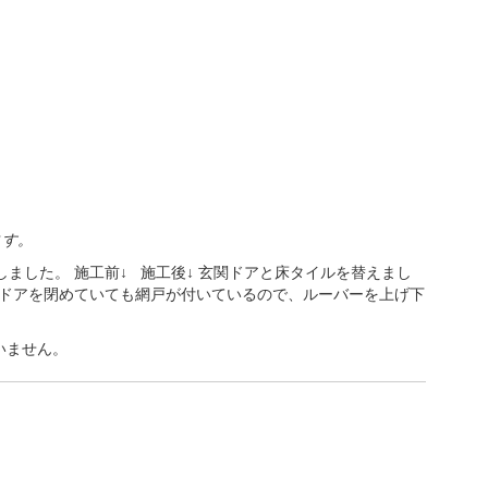
ます。
ました。 施工前↓ 施工後↓ 玄関ドアと床タイルを替えまし
、ドアを閉めていても網戸が付いているので、ルーバーを上げ下
いません。