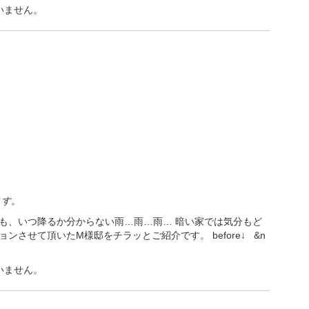
いません。
ます。
も、いつ降るか分からない雨…雨…雨… 暗い家では気分もど
させて頂いたM様邸をチラッとご紹介です。 before↓ &n
いません。