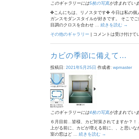
このギャラリーには
5枚の写真
が含まれてい
✤こんにちは、リノスタです✤ 今日は私の個
ガンスモダンスタイルが好きです。 そこでご
目調のクロスを合わせ …
続きを読む
→
その他のギャラリー
|
コメントは受け付けて
カビの季節に備えて…
投稿日:
2021年5月25日
作成者:
wpmaster
このギャラリーには
4枚の写真
が含まれてい
６月目前…皆様、カビ対策されてますか？！ 
上がる前に、カビが増える前に、、と思いなが
室の窓はど …
続きを読む
→