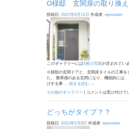
O様邸 玄関扉の取り換え
投稿日:
2021年5月11日
作成者:
wpmaster
このギャラリーには
3枚の写真
が含まれてい
Ｏ様邸の玄関ドアと、玄関床タイルの工事をし
た。 重厚感のある玄関になり、機能的には
げする事 …
続きを読む
→
その他のギャラリー
|
コメントは受け付けて
どっちがタイプ？？
投稿日:
2021年5月8日
作成者:
wpmaster