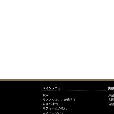
メインメニュー
実
TOP
戸
リノスタはここが違う！
古
安さの理由
店舗
リフォームの流れ
コストについて