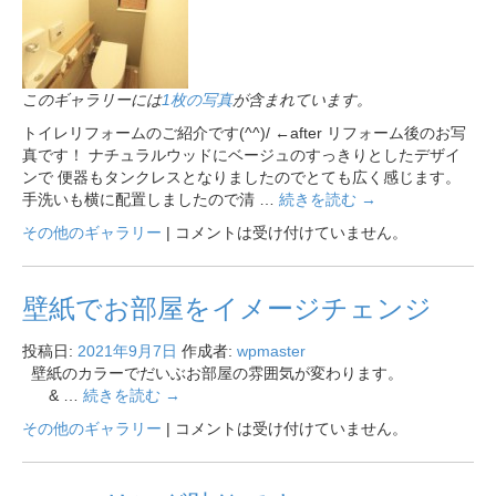
このギャラリーには
1枚の写真
が含まれています。
トイレリフォームのご紹介です(^^)/ ←after リフォーム後のお写
真です！ ナチュラルウッドにベージュのすっきりとしたデザイ
ンで 便器もタンクレスとなりましたのでとても広く感じます。
手洗いも横に配置しましたので清 …
続きを読む
→
その他のギャラリー
|
コメントは受け付けていません。
壁紙でお部屋をイメージチェンジ
投稿日:
2021年9月7日
作成者:
wpmaster
壁紙のカラーでだいぶお部屋の雰囲気が変わります。
& …
続きを読む
→
その他のギャラリー
|
コメントは受け付けていません。