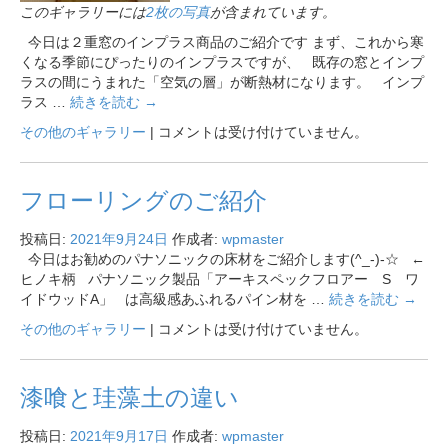
このギャラリーには
2枚の写真
が含まれています。
今日は２重窓のインプラス商品のご紹介です まず、これから寒
くなる季節にぴったりのインプラスですが、 既存の窓とインプ
ラスの間にうまれた「空気の層」が断熱材になります。 インプ
ラス …
続きを読む
→
その他のギャラリー
|
コメントは受け付けていません。
フローリングのご紹介
投稿日:
2021年9月24日
作成者:
wpmaster
今日はお勧めのパナソニックの床材をご紹介します(^_-)-☆ ←
ヒノキ柄 パナソニック製品「アーキスペックフロアー S ワ
イドウッドA」 は高級感あふれるパイン材を …
続きを読む
→
その他のギャラリー
|
コメントは受け付けていません。
漆喰と珪藻土の違い
投稿日:
2021年9月17日
作成者:
wpmaster