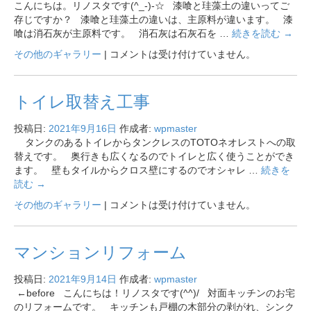
こんにちは。リノスタです(^_-)-☆ 漆喰と珪藻土の違いってご
存じですか？ 漆喰と珪藻土の違いは、主原料が違います。 漆
喰は消石灰が主原料です。 消石灰は石灰石を …
続きを読む
→
その他のギャラリー
|
コメントは受け付けていません。
トイレ取替え工事
投稿日:
2021年9月16日
作成者:
wpmaster
タンクのあるトイレからタンクレスのTOTOネオレストへの取
替えです。 奥行きも広くなるのでトイレと広く使うことができ
ます。 壁もタイルからクロス壁にするのでオシャレ …
続きを
読む
→
その他のギャラリー
|
コメントは受け付けていません。
マンションリフォーム
投稿日:
2021年9月14日
作成者:
wpmaster
←before こんにちは！リノスタです(^^)/ 対面キッチンのお宅
のリフォームです。 キッチンも戸棚の木部分の剥がれ、シンク