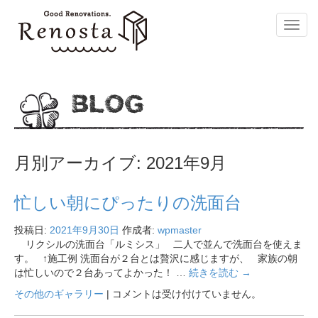
Toggl
navig
BLOG
月別アーカイブ:
2021年9月
忙しい朝にぴったりの洗面台
投稿日:
2021年9月30日
作成者:
wpmaster
リクシルの洗面台「ルミシス」 二人で並んで洗面台を使えま
す。 ↑施工例 洗面台が２台とは贅沢に感じますが、 家族の朝
は忙しいので２台あってよかった！ …
続きを読む
→
その他のギャラリー
|
コメントは受け付けていません。