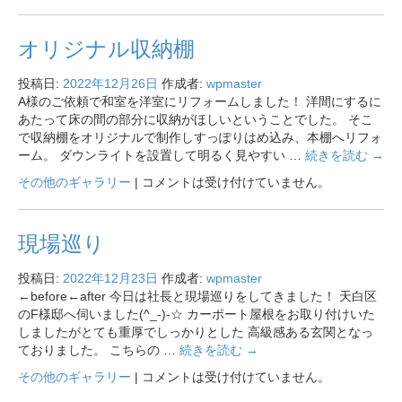
オリジナル収納棚
投稿日:
2022年12月26日
作成者:
wpmaster
A様のご依頼で和室を洋室にリフォームしました！ 洋間にするに
あたって床の間の部分に収納がほしいということでした。 そこ
で収納棚をオリジナルで制作しすっぽりはめ込み、本棚へリフォ
ーム。 ダウンライトを設置して明るく見やすい …
続きを読む
→
その他のギャラリー
|
コメントは受け付けていません。
現場巡り
投稿日:
2022年12月23日
作成者:
wpmaster
←before←after 今日は社長と現場巡りをしてきました！ 天白区
のF様邸へ伺いました(^_-)-☆ カーポート屋根をお取り付けいた
しましたがとても重厚でしっかりとした 高級感ある玄関となっ
ておりました。 こちらの …
続きを読む
→
その他のギャラリー
|
コメントは受け付けていません。