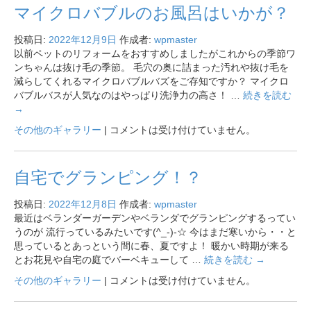
マイクロバブルのお風呂はいかが？
投稿日:
2022年12月9日
作成者:
wpmaster
以前ペットのリフォームをおすすめしましたがこれからの季節ワ
ンちゃんは抜け毛の季節。 毛穴の奥に詰まった汚れや抜け毛を
減らしてくれるマイクロバブルバズをご存知ですか？ マイクロ
バブルバスが人気なのはやっぱり洗浄力の高さ！ …
続きを読む
→
その他のギャラリー
|
コメントは受け付けていません。
自宅でグランピング！？
投稿日:
2022年12月8日
作成者:
wpmaster
最近はベランダーガーデンやベランダでグランピングするってい
うのが 流行っているみたいです(^_-)-☆ 今はまだ寒いから・・と
思っているとあっという間に春、夏ですよ！ 暖かい時期が来る
とお花見や自宅の庭でバーベキューして …
続きを読む
→
その他のギャラリー
|
コメントは受け付けていません。