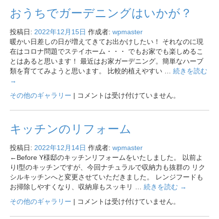
おうちでガーデニングはいかが？
投稿日:
2022年12月15日
作成者:
wpmaster
暖かい日差しの日が増えてきてお出かけしたい！ それなのに現
在はコロナ問題でステイホーム・・・ でもお家でも楽しめるこ
とはあると思います！ 最近はお家ガーデニング。簡単なハーブ
類を育ててみようと思います。 比較的植えやすい …
続きを読む
→
その他のギャラリー
|
コメントは受け付けていません。
キッチンのリフォーム
投稿日:
2022年12月14日
作成者:
wpmaster
←Before Y様邸のキッチンリフォームをいたしました。 以前よ
りI型のキッチンですが、今回ナチュラルで収納力も抜群の リク
シルキッチンへと変更させていただきました。 レンジフードも
お掃除しやすくなり、収納扉もスッキリ …
続きを読む
→
その他のギャラリー
|
コメントは受け付けていません。