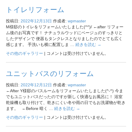
トイレリフォーム
投稿日:
2022年12月13日
作成者:
wpmaster
M様邸のトイレをリフォームいたしました(^^)/ ←after リフォー
ム後のお写真です！ ナチュラルウッドにベージュのすっきりと
したデザインで 便器もタンクレスとなりましたのでとても広く
感じます。 手洗いも横に配置しま …
続きを読む
→
その他のギャラリー
|
コメントは受け付けていません。
ユニットバスのリフォーム
投稿日:
2022年12月12日
作成者:
wpmaster
←After Y様邸のバスルームをリフォームいたしました(^-^) 今ま
でもユニットバスだったのですが新しく快適なお風呂に！ 浴室
乾燥機も取り付けて、乾きにくい冬や雨の日でもお洗濯物が乾き
ます。 ←Before 暗く …
続きを読む
→
その他のギャラリー
|
コメントは受け付けていません。