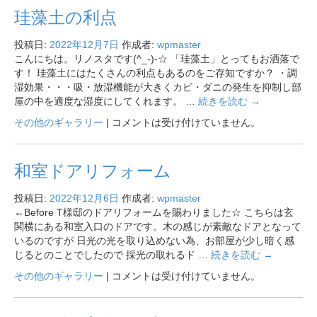
珪藻土の利点
投稿日:
2022年12月7日
作成者:
wpmaster
こんにちは。リノスタです(^_-)-☆ 「珪藻土」とってもお洒落で
す！ 珪藻土にはたくさんの利点もあるのをご存知ですか？ ・調
湿効果・・・吸・放湿機能が大きくカビ・ダニの発生を抑制し部
屋の中を適度な湿度にしてくれます。 …
続きを読む
→
その他のギャラリー
|
コメントは受け付けていません。
和室ドアリフォーム
投稿日:
2022年12月6日
作成者:
wpmaster
←Before T様邸のドアリフォームを賜わりました☆ こちらは玄
関横にある和室入口のドアです。木の感じが素敵なドアとなって
いるのですが 日光の光を取り込めない為、お部屋が少し暗く感
じるとのことでしたので 採光の取れるド …
続きを読む
→
その他のギャラリー
|
コメントは受け付けていません。