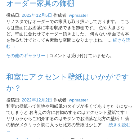
オーダー家具の飾棚
投稿日:
2022年12月5日
作成者:
wpmaster
リノスタではオーダーでの家具も取り扱いしております。 こち
らは壁面にお洒落に本を収納できる飾棚です。 色や大きさな
ど、壁面に合わせてオーダー頂きました。 何もない壁面でも本
を飾るだけでとっても素敵な空間になりますよね。 …
続きを読
む
→
その他のギャラリー
|
コメントは受け付けていません。
和室にアクセント壁紙はいかがです
か？
投稿日:
2022年12月2日
作成者:
wpmaster
和室の壁紙って無地や和紙風のタイプが多くてありきたりになっ
てしまうと お考えの方にお勧めするのはアクセント壁紙です！
リリカラからご紹介するのはモダンでお洒落な此方の壁紙！ 菊
の柄がメタリック調に入った此方の壁紙は少しア …
続きを読む
→