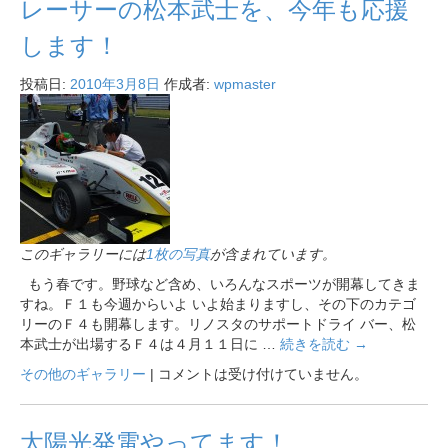
レーサーの松本武士を、今年も応援
します！
投稿日:
2010年3月8日
作成者:
wpmaster
このギャラリーには
1枚の写真
が含まれています。
もう春です。野球など含め、いろんなスポーツが開幕してきま
すね。Ｆ１も今週からいよ いよ始まりますし、その下のカテゴ
リーのＦ４も開幕します。リノスタのサポートドライ バー、松
本武士が出場するＦ４は４月１１日に …
続きを読む
→
その他のギャラリー
|
コメントは受け付けていません。
太陽光発電やってます！