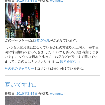
投稿日:
2010年3月4日
作成者:
wpmaster
このギャラリーには
2枚の写真
が含まれています。
いつも大変お世話になっている会社の方達や元上司と、毎年恒
例の韓国旅行へ行ってきま した！ いつも誘って頂き有難うござ
います。 ソウルは日本と比べて、お店などが夜中まで開いてい
まして、この日はナンタという ミ …
続きを読む
→
その他のギャラリー
|
コメントは受け付けていません。
寒いですね。
投稿日:
2010年3月4日
作成者:
wpmaster