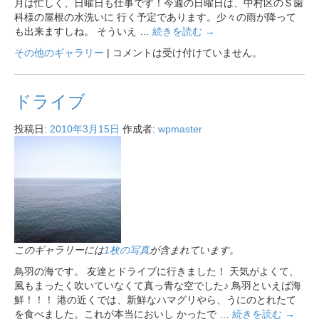
月は忙しく、日曜日も仕事です！今週の日曜日は、中村区のＳ歯
科様の屋根の水洗いに 行く予定であります。少々の雨が降って
も出来ますしね。 そういえ …
続きを読む
→
その他のギャラリー
|
コメントは受け付けていません。
ドライブ
投稿日:
2010年3月15日
作成者:
wpmaster
このギャラリーには
1枚の写真
が含まれています。
鳥羽の海です。 友達とドライブに行きました！ 天気がよくて、
風もまったく吹いていなくて真っ青な空でした♪ 鳥羽といえば海
鮮！！！ 港の近くでは、新鮮なハマグリやら、うにのとれたて
を食べました。これが本当においし かったで …
続きを読む
→