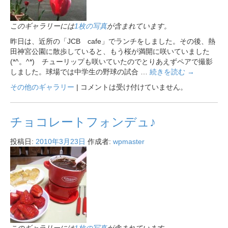
このギャラリーには
1枚の写真
が含まれています。
昨日は、近所の「JCB cafe」でランチをしました。その後、熱
田神宮公園に散歩していると、もう桜が満開に咲いていました
(*^。^*) チューリップも咲いていたのでとりあえずペアで撮影
しました。球場では中学生の野球の試合 …
続きを読む
→
その他のギャラリー
|
コメントは受け付けていません。
チョコレートフォンデュ♪
投稿日:
2010年3月23日
作成者:
wpmaster
このギャラリーには
1枚の写真
が含まれています。