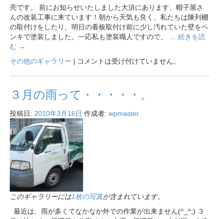
亮です。 前にお知らせいたしました大須にあります、帽子屋さ
んの改装工事に来ています！朝から天気も良く、私たちは陳列棚
の取付けをしたり、明日の看板取付け前に少し汚れていた壁をペ
ンキで塗装しました。一応私も塗装職人ですので、 …
続きを読
む
→
その他のギャラリー
|
コメントは受け付けていません。
３月の雨って・・・・・。
投稿日:
2010年3月16日
作成者:
wpmaster
このギャラリーには
1枚の写真
が含まれています。
最近は、雨が多くてなかなか外での作業が出来ません(^_^;) ３