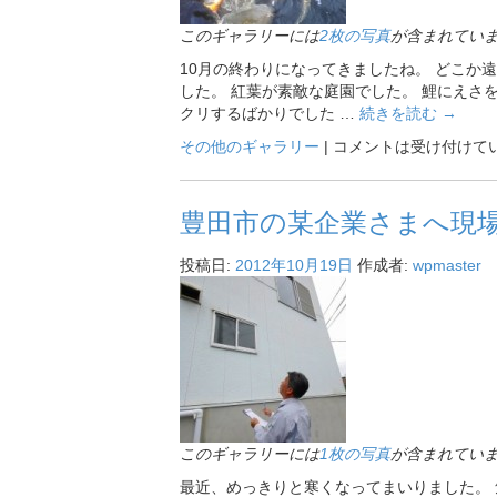
このギャラリーには
2枚の写真
が含まれてい
10月の終わりになってきましたね。 どこか
した。 紅葉が素敵な庭園でした。 鯉にえさ
クリするばかりでした …
続きを読む
→
その他のギャラリー
|
コメントは受け付けて
豊田市の某企業さまへ現
投稿日:
2012年10月19日
作成者:
wpmaster
このギャラリーには
1枚の写真
が含まれてい
最近、めっきりと寒くなってまいりました。 