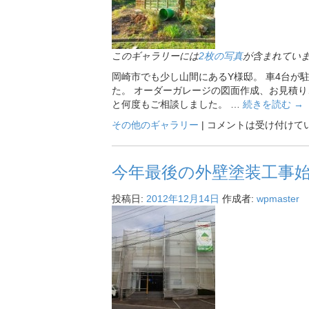
このギャラリーには
2枚の写真
が含まれてい
岡崎市でも少し山間にあるY様邸。 車4台が
た。 オーダーガレージの図面作成、お見積り
と何度もご相談しました。 …
続きを読む
→
その他のギャラリー
|
コメントは受け付けて
今年最後の外壁塗装工事
投稿日:
2012年12月14日
作成者:
wpmaster