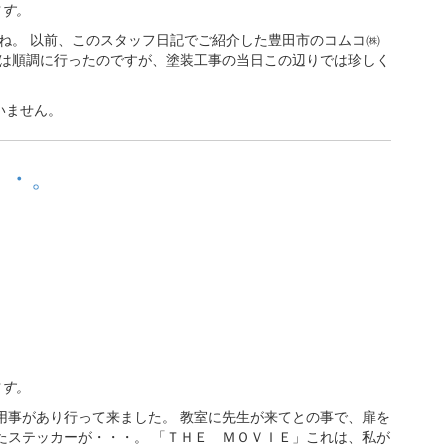
ます。
ね。 以前、このスタッフ日記でご紹介した豊田市のコムコ㈱
事は順調に行ったのですが、塗装工事の当日この辺りでは珍しく
いません。
・・。
ます。
用事があり行って来ました。 教室に先生が来てとの事で、扉を
たステッカーが・・・。 「ＴＨＥ ＭＯＶＩＥ」これは、私が