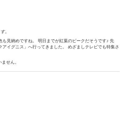
ます。
も見納めですね。 明日までが紅葉のピークだそうです♪ 先
クアイグニス」へ行ってきました。 めざましテレビでも特集さ
いません。