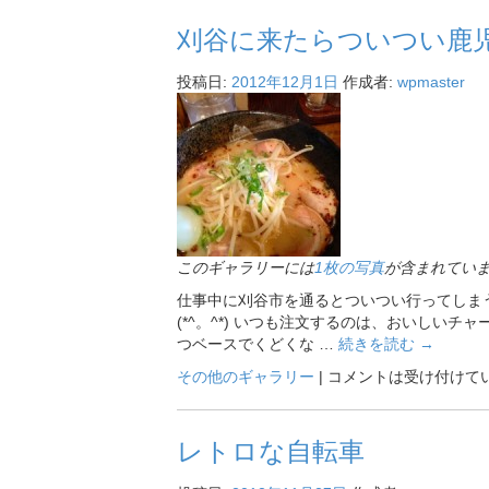
刈谷に来たらついつい鹿
投稿日:
2012年12月1日
作成者:
wpmaster
このギャラリーには
1枚の写真
が含まれてい
仕事中に刈谷市を通るとついつい行ってしま
(*^。^*) いつも注文するのは、おいしい
つベースでくどくな …
続きを読む
→
その他のギャラリー
|
コメントは受け付けて
レトロな自転車