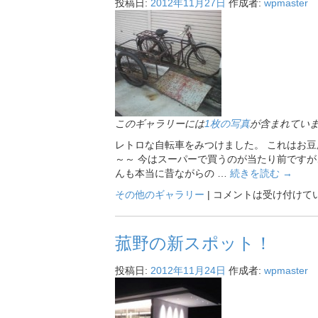
投稿日:
2012年11月27日
作成者:
wpmaster
このギャラリーには
1枚の写真
が含まれてい
レトロな自転車をみつけました。 これはお豆
～～ 今はスーパーで買うのが当たり前ですが
んも本当に昔ながらの …
続きを読む
→
その他のギャラリー
|
コメントは受け付けて
菰野の新スポット！
投稿日:
2012年11月24日
作成者:
wpmaster